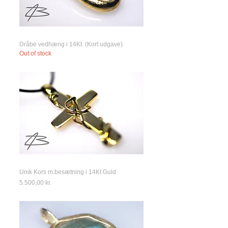
Dråbe vedhæng i 14Kt. (Kort udgave)
Out of stock
Unik Kors m.besætning i 14Kt Guld
Price
5.500,00 kr.