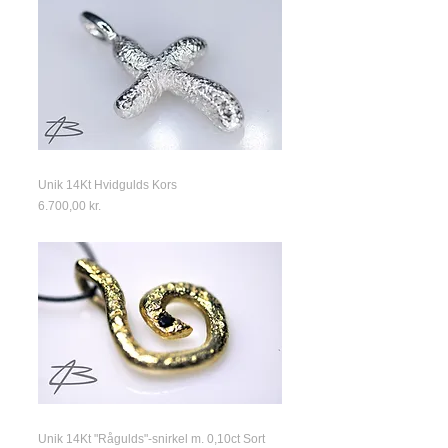
Unik 14Kt Hvidgulds Kors
Price
6.700,00 kr.
Unik 14Kt "Rågulds"-snirkel m. 0,10ct Sort