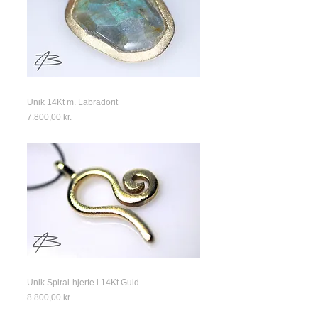
Unik 14Kt m. Labradorit
Price
7.800,00 kr.
Unik Spiral-hjerte i 14Kt Guld
Price
8.800,00 kr.