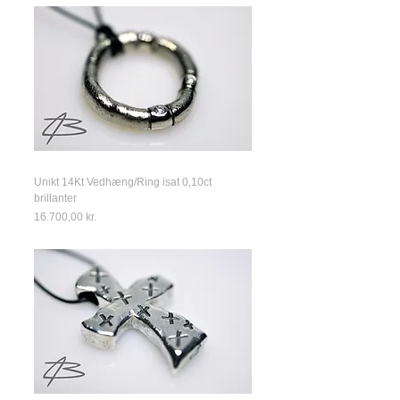
Unikt 14Kt Vedhæng/Ring isat 0,10ct
brillanter
Price
16.700,00 kr.