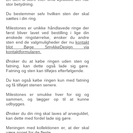
stor betydning.
Du bestemmer selv hvilken sten der skal
sættes i din ring.
Milestones er unikke håndlavede ringe der
først bliver lavet ved bestilling i lige din
ønskede ringstørrelse, ønsker du andre
sten end de valgmuligheder der nu
kontakt
blot Bøge SmykkeDesign via
kontaktformularen.
Ønsker du at købe ringen uden sten og
fatning, kan dette også lade sig gøre.
Fatning og sten kan tilføjes efterfølgende.
Du kan også købe ringen kun med fatning
og få tilføjet stenen senere.
Milestones er smukke hver for sig og
sammen, og lægger op til at kunne
udbygges.
Ønsker du din ring skal laves af arveguldet,
kan dette med fordel lade sig gøre.
Meningen med kollektionen er, at der skal
være noget for de fleste.