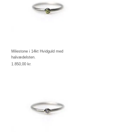
Milestone i 14kt Hvidguld med
halvædelsten.
Price
1.850,00 kr.