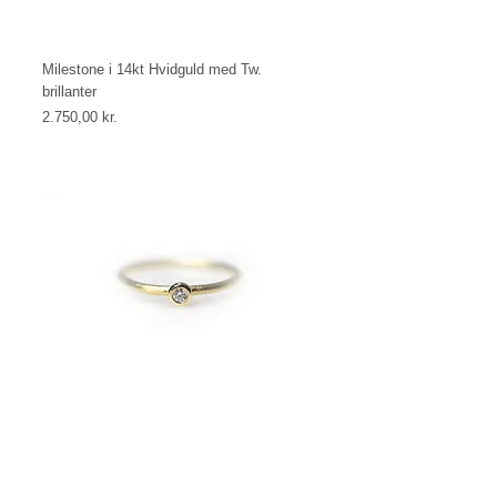
Milestone i 14kt Hvidguld med Tw.
brillanter
Price
2.750,00 kr.
Milestone i 14kt Alm.guld med Tw.
brillanter
Price
2.750,00 kr.