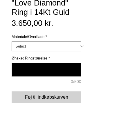
"Love Diamond"
Ring i 14Kt Guld
Price
3.650,00 kr.
Materiale/Overflade
*
Ønsket Ringstørrelse
*
0/500
Føj til indkøbskurven
Details
Limited Edition "Love Diamond" er en begrænset