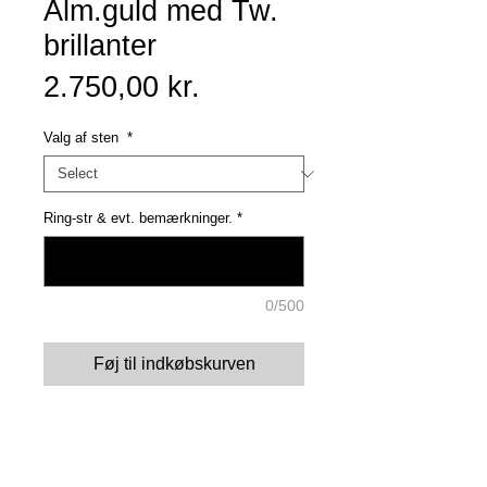
Alm.guld med Tw.
brillanter
Price
2.750,00 kr.
Valg af sten
*
Ring-str & evt. bemærkninger.
*
0/500
Føj til indkøbskurven
Details
Milestones er kollektionen, hvor du bestemmer