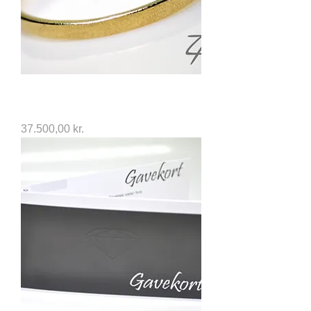
14kt Massiv Guld Armring. Diameter:
63mm
Price
37.500,00 kr.