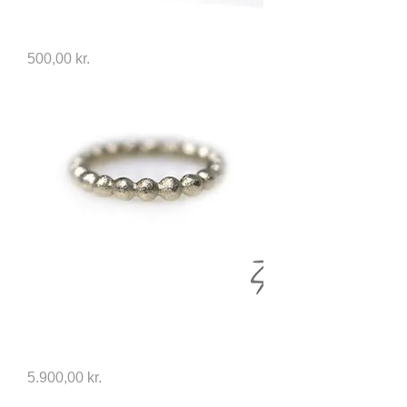
Gavekort 500-1400kr
Price
500,00 kr.
Bubbles & Diamonds ring, 14kt
Hvidguld
Price
5.900,00 kr.