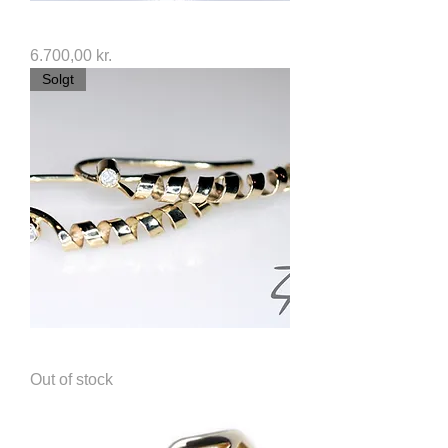
Unik 14Kt Hvidgulds Kors
Price
6.700,00 kr.
Solgt
Unikke 14Kt Spiral Øreringe
Out of stock