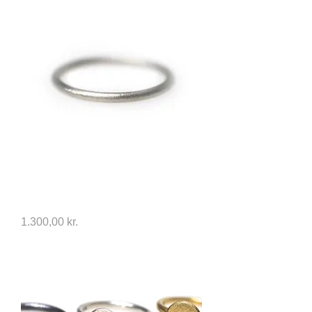
Milestone i 14kt Alm eller Hvidguld
uden fatning
Price
1.300,00 kr.