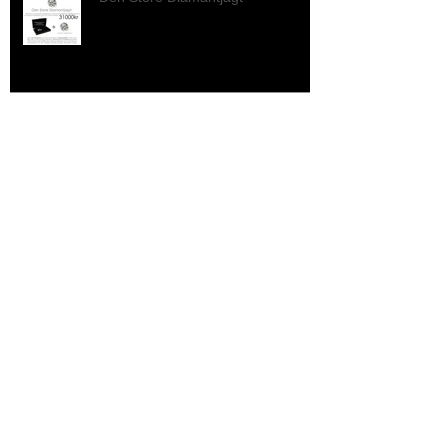
Heart Of Gold
Omsmeltning af det gamle guld!!
Arkiv
July 2017
(1)
1 post
August 2015
(1)
1 post
May 2015
(1)
1 post