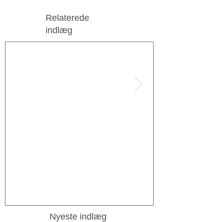
Relaterede
indlæg
Interview med guldsmeden!
Hvordan sidde
fast!?
Nyeste indlæg