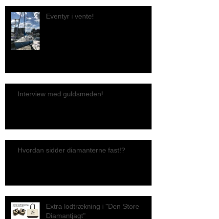
Eventyr i vente!
Interview med guldsmeden!
Hvordan sidder diamanterne fast!?
Extra lodtrækning i "Den Store
Diamantjagt"