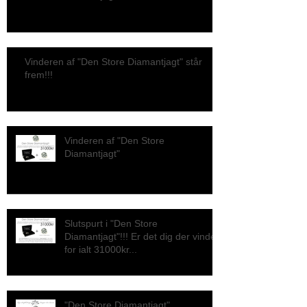
Vinderen af "Den Store Diamantjagt" står
frem!!!
Vinderen af "Den Store
Diamantjagt"
Slutspurt i "Den Store
Diamantjagt"!!! Er det dig der vinder
for ialt 31000kr...
"Den Store Diamantjagt"