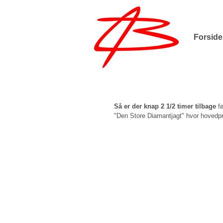
Forside
Slutspurt i "Den Stor
for ialt 31000kr...
Så er der knap 2 1/2 timer tilbage
 f
"Den Store Diamantjagt" hvor hovedpræ