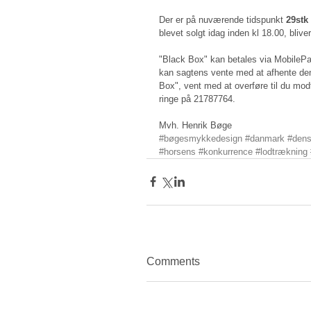
Der er på nuværende tidspunkt 
29stk
blevet solgt idag inden kl 18.00, blive
"Black Box" kan betales via MobileP
kan sagtens vente med at afhente dem
Box", vent med at overføre til du mo
ringe på 21787764. 
Mvh. Henrik Bøge
#bøgesmykkedesign
#danmark
#dens
#horsens
#konkurrence
#lodtrækning
Comments