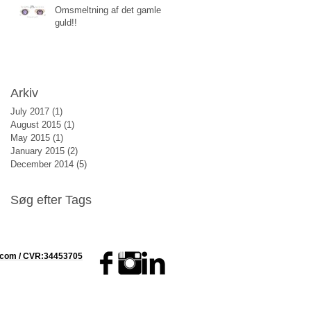
Omsmeltning af det gamle
guld!!
Arkiv
July 2017
(1)
1 post
August 2015
(1)
1 post
May 2015
(1)
1 post
January 2015
(2)
2 posts
December 2014
(5)
5 posts
Søg efter Tags
No tags yet.
n.com / CVR:34453705