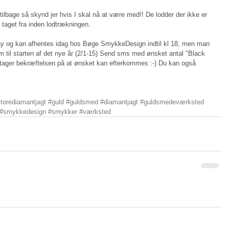
 tilbage så skynd jer hvis I skal nå at være med!! De lodder der ikke er 
r taget fra inden lodtrækningen. 
ay og kan afhentes idag hos Bøge SmykkeDesign indtil kl 18, men man 
 til starten af det nye år (2/1-15) Send sms med ønsket antal "Black 
dtager bekræftelsen på at ønsket kan efterkommes :-) Du kan også 
torediamantjagt
#guld
#guldsmed
#diamantjagt
#guldsmedeværksted
#smykkedesign
#smykker
#værksted