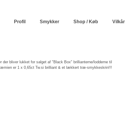
Profil
Smykker
Shop / Køb
Vilkår
e Diamantjagt"!!! Er det dig der vinder
ør der bliver lukket for salget af "Black Box" brillianterne/lodderne til 
mien er 1 x 0,65ct Tw.si brilliant & et lækkert træ-smykkeskrin!!!  