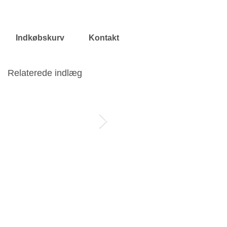
Indkøbskurv
Kontakt
Relaterede indlæg
Interview med
Hvordan sidder
guldsmeden!
diamanterne fast!?